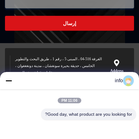
إرسال
الغرفة 516-04 ، المبنى 5 ، رقم 1 ، طريق البحث والتطوير
الخامس ، حديقة بحيرة سونغشان ، مدينة دونغغغوان ،
Address
مقاطعة قوانغدونغ ، الصين
info
11:06 PM
info@gdpowerplus.com
E-mail
Good day, what product are you looking for?
0086-13553885280