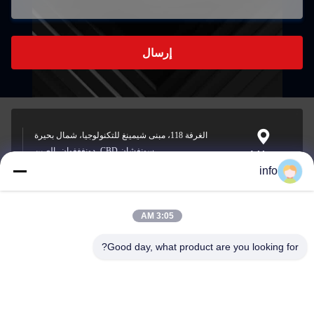
إرسال
الغرفة 118، مبنى شيمينغ للتكنولوجيا، شمال بحيرة
سونغشان CBD، دونغغغوان، الصين
Address
info
3:05 AM
info@gdpowerplus.com
E-mail
Good day, what product are you looking for?
0086-13553885280