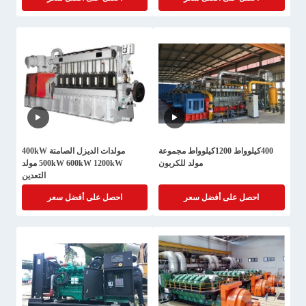
400كيلوواط 1200كيلوواط مجموعة
مولدات الديزل الصامتة 400kW
مولد للكربون
500kW 600kW 1200kW مولد
التعدين
احصل على أفضل سعر
احصل على أفضل سعر