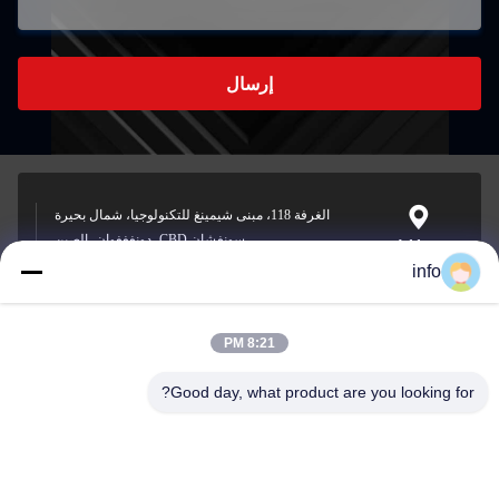
إرسال
الغرفة 118، مبنى شيمينغ للتكنولوجيا، شمال بحيرة
سونغشان CBD، دونغغغوان، الصين
Address
info
8:21 PM
info@gdpowerplus.com
E-mail
Good day, what product are you looking for?
0086-13553885280