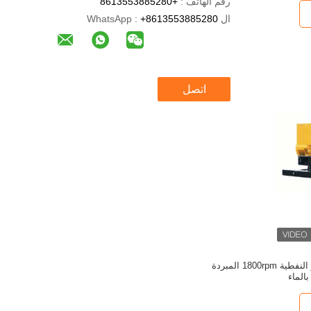
رقم الهاتف :
+8613553885280
ال WhatsApp :
+8613553885280
اتصل
مولد الديزل كاتربيلر النفطية 1800rpm المبردة
بالماء