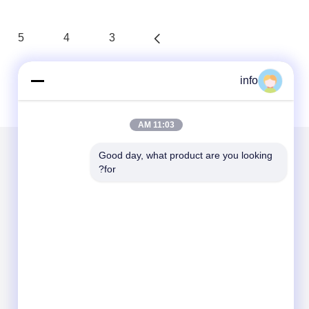
5
4
3
info
11:03 AM
Good day, what product are you looking 
for?
الاقسام
حول نا
مولد ديزل
مولد الغاز
مولد الغاز الحيوي
مولد وقود مزدوج