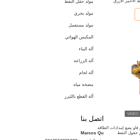
 الأحمر الأزرق
مولد حقل النفط
مولد بحري
مولد مستعمل
المكبس الهوائي
آلة البناء
آلة الزراعة
آلة لحام
مضخة مياه
آلة القطع بالليزر
اتصل بنا
از 1000 كيلو فاو يضع إمدادات الطاقة
 حقول النفط
Marcos Qu