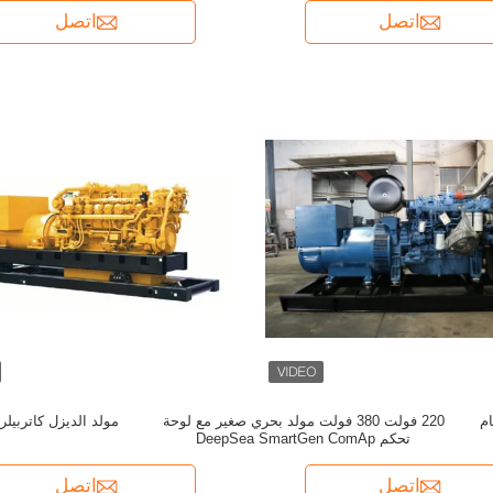
اتصل
اتصل
ع نظام
220 فولت 380 فولت مولد بحري صغير مع لوحة
تحكم DeepSea SmartGen ComAp
اتصل
اتصل