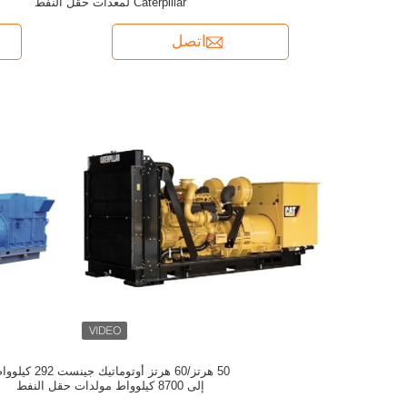
Caterpillar لمعدات حقل النفط
اتصل
50 هرتز/60 هرتز أوتوماتيك جينست 292
إلى 8700 كيلوواط مولدات حقل النفط