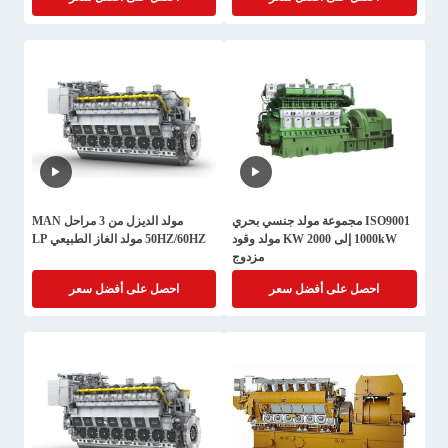
ISO9001 مجموعة مولد جنسي بحري
مولد الديزل من 3 مراحل MAN
1000kW إلى 2000 KW مولد وقود
50HZ/60HZ مولد الغاز الطبيعي LP
مزدوج
احصل على أفضل سعر
احصل على أفضل سعر