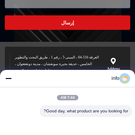
إرسال
الغرفة 516-04 ، المبنى 5 ، رقم 1 ، طريق البحث والتطوير
الخامس ، حديقة بحيرة سونغشان ، مدينة دونغغغوان ،
Address
مقاطعة قوانغدونغ ، الصين
info
7:44 AM
info@gdpowerplus.com
E-mail
Good day, what product are you looking for?
0086-13553885280