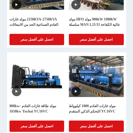
900kW 1980kW مولد HFO مولد
2250KVA-2750KVA مولد غازات
عالية الكفاءة MAN L21/31 سلسلة
العادم الصناعية الحد من الانبعاثات
احصل على أفضل سعر
احصل على أفضل سعر
مولد غازات العادم 1800 كيلوواط
مولد طاقة غازات العادم 800kw-
YC16VC التحكم الذكي المتقدم
1650kw Yuchai YC16VC
احصل على أفضل سعر
احصل على أفضل سعر