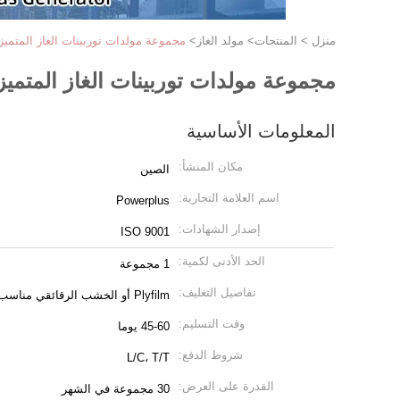
منزل
>
المنتجات
>
مولد الغاز
>
مجموعة مولدات توربينات الغاز المتمي
مجموعة مولدات توربينات الغاز المتمي
المعلومات الأساسية
مكان المنشأ:
الصين
اسم العلامة التجارية:
Powerplus
إصدار الشهادات:
ISO 9001
الحد الأدنى لكمية:
1 مجموعة
تفاصيل التغليف:
Plyfilm أو الخشب الرقائقي مناسب للشحن البحري
وقت التسليم:
45-60 يوما
شروط الدفع:
L/C، T/T
القدرة على العرض:
30 مجموعة في الشهر