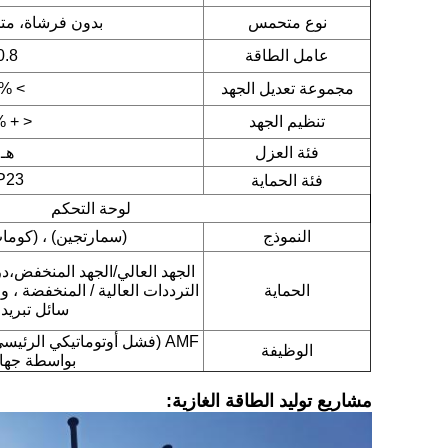
نوع متحمس
بدون فرشاة، مت
عامل الطاقة
0.8
مجموعة تعديل الجهد
> 5%
تنظيم الجهد
< + 1%
فئة العزل
هـ
P23
فئة الحماية
لوحة التحكم
النموذج
(سمارتجين) ، (كوما
الجهد العالي/الجهد المنخفض،در
الحماية
الترددات العالية / المنخفضة 
سائل تبري
AMF (فشل أوتوماتيكي الرئيس
الوظيفة
بواسطة جهاز
مشاريع توليد الطاقة الغازية: