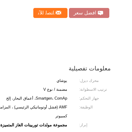
افضل سعر
ﺎﺘﺼﻟ ﺍﻶﻧ
معلومات تفصيلية
محرك ديزل:
يوشاي
ترتيب الاسطوانة:
مضمنة / نوع V
جهاز التحكم:
Smartgen، ComAp، أعماق البحار، إلخ
الوظيفة:
AMF (فشل أوتوماتيكي الرئيسي) ، المزا
كمبيوتر
إبراز:
مجموعة مولدات توربينات الغاز المتميزة,