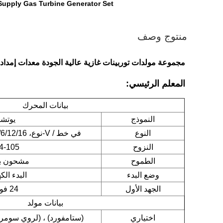
Supply Gas Turbine Generator Set
منتوج وصف
مجموعة مولدات توربينات غازية عالية الجودة معدات إمدادا
المعلم الرئيسي:
بيانات المحرك
النموذج
يوتش
النوع
في خط / V-نوع، 4/6/12/16 الاسطوانة، 4 ضربات
النزوح
4-105 لتر
الطموح
مشحون با
وضع البدء
البدء الك
الجهد الأول
24 فولت
بيانات مولد
اختياري
(ستامفورد) ، (لروي سومر) 