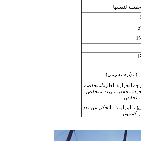
حمسة لنفسها
I
ب) ، (ديف سيمي)
جة الحرارة العالية/منخفضة
، وقود منخفض ، زيت منخفض ،
د منخفض
ي) ، المزامنة، التحكم عن بعد
 كمبيوتر