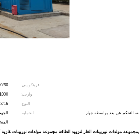
فرينكوسي:
50/60 هرت
وارنت:
1000 ساعة أو 12 شهرً
النوع:
4/6/12/16 سل
منة، التحكم عن بعد بواسطة جهاز
الحماية:
الجهد
المنخ
مجموعة مولدات توربينات الغاز لتزويد الطاقة,مجموعة مولدات توربينات غازية 