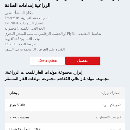
الزراعية إمدادات الطاقة
مكان المنشأ: الصين
اسم العلامة التجارية: Powerplus
إصدار الشهادات: ISO 9001
الحد الأدنى لكمية: 1 مجموعة
تفاصيل التغليف: Plyfilm أو الخشب الرقائقي مناسب للشحن البحري
وقت التسليم: 45-60 يوما
شروط الدفع: L/C، T/T
القدرة على العرض: 30 مجموعة في الشهر
تفصيل
Description
إبراز:
مجموعة مولدات الغاز للمعدات الزراعية
,
مجموعة مولد غاز عالي الكفاءة
,
مجموعة مولدات الغاز المستقر
1محرك ديزل:
يوشاي
2فرينكوسي:
50/60 هرتز
3ترتيب الاسطوانة:
مضمنة / نوع V
4وارنت:
1000 ساعة أو 12 شهرًا