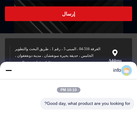
إرسال
الغرفة 516-04 ، المبنى 5 ، رقم 1 ، طريق البحث والتطوير
الخامس ، حديقة بحيرة سونغشان ، مدينة دونغغغوان ،
Address
مقاطعة قوانغدونغ ، الصين
info
10:10 PM
info@gdpowerplus.com
E-mail
Good day, what product are you looking for?
0086-13553885280
Phone