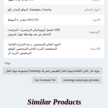
5جهاز التحكم:
Smartgen، ComAp، أعماق البحار، إلخ
6النوع:
4/6/12/16 سلندر، 4 أشواط
AMF (فشل أوتوماتيكي الرئيسي) ، المزامنة،
7الوظيفة:
التحكم عن بعد بواسطة جهاز كمبيوتر
الجهد العالي/المنخفض، درجة الحرارة العالية/
8الحماية:
المنخفضة، التردد العالي/المنخفض، الوقود
المنخفض، الزيت ال
Tags:
مولد غاز عالي الكفاءة,مولد الغاز الطبيعي لشركة Cummings,مجموعة مولد الغاز
Gas Generator Set
cummings natural gas generator
Similar Products