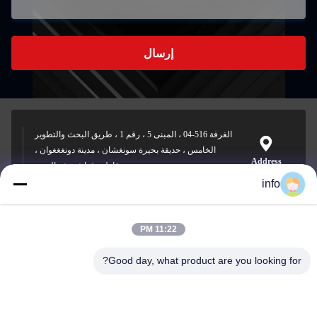
إرسال
الغرفة 516-04 ، المبنى 5 ، رقم 1 ، طريق البحث والتطوير
الخامس ، حديقة بحيرة سونغشان ، مدينة دونغغغوان ،
Address
مقاطعة قوانغدونغ ، الصين
info
11:22 PM
info@gdpowerplus.com
E-mail
Good day, what product are you looking for?
0086-13553885280